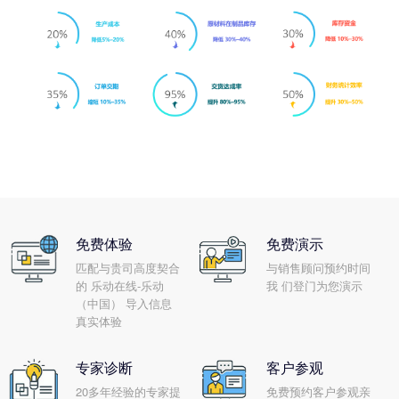
免费体验
免费演示
匹配与贵司高度契合
与销售顾问预约时间
的 乐动在线-乐动
我 们登门为您演示
（中国） 导入信息
真实体验
专家诊断
客户参观
20多年经验的专家提
免费预约客户参观亲