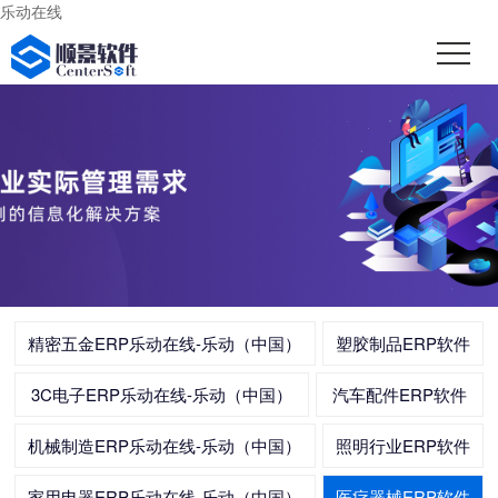
乐动在线
精密五金ERP乐动在线-乐动（中国）
塑胶制品ERP软件
3C电子ERP乐动在线-乐动（中国）
汽车配件ERP软件
机械制造ERP乐动在线-乐动（中国）
照明行业ERP软件
家用电器ERP乐动在线-乐动（中国）
医疗器械ERP软件