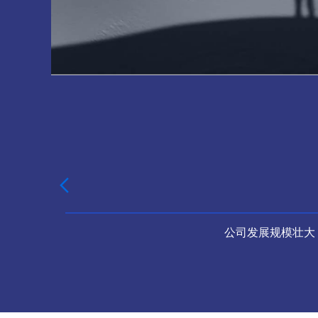

公司发展规模壮大