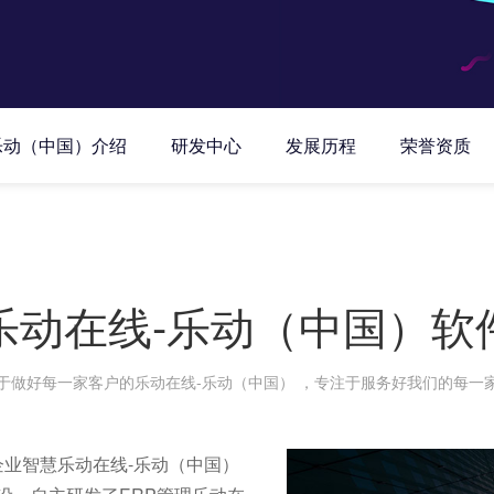
乐动（中国）介绍
研发中心
发展历程
荣誉资质
乐动在线-乐动（中国）软
于做好每一家客户的乐动在线-乐动（中国） ，专注于服务好我们的每一
I企业智慧乐动在线-乐动（中国）