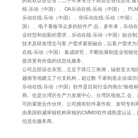
的双软认证企业，二十年来专注于制造企业信息化 建
线-乐动（中国） 、OA乐动在线-乐动（中国） 、PL
乐动在线-乐动（中国） 、BI乐动在线-乐动（中国） 
国） 、电子看板等众多的软件产 品，多年来，乐动
业转型和创新的需求，乐动在线-乐动（中国）贴合
技术及研发理念与客 户需求紧密融合，以客户需求
在线-乐动（中国） 集成研究，不断拓展制造业智能
提供更有价值的信息化服务。
公司总部设在东莞，立足于珠江三角洲，辐射亚太地
越南等地建立了分支机构，超过数 千家制造企业成功
乐动在线-乐动（中国）软件是目前行业内推出“验收标
商。也是台湾区生产力发展中心、台湾区电电工 会
可的紧密合作伙伴。公司拥有软件著作权、发明专利
由美国权威审核机构审核的CMMI3软件成熟度认证
信息化服务商。