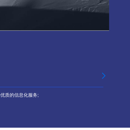

优质的信息化服务;