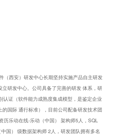
软件（西安）研发中心长期坚持实施产品自主研发
设立研发中心。公司具备了完善的研发 体系，研
级别认证（软件能力成熟度集成模型，是鉴定企业
上的国际 通行标准），目前公司配备研发技术团
资历乐动在线-乐动（中国） 架构师5人，SQL
动（中国） 级数据架构师 2人，研发团队拥有多名