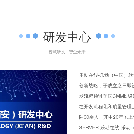
研发中心
智慧研发 · 智企未来
乐动在线-乐动（中国）
创新战略，于成立之日即
发流程通过美国CMMI3
在开发流程化和质量管理
队30余人，其中20年以上
SERVER 乐动在线-乐