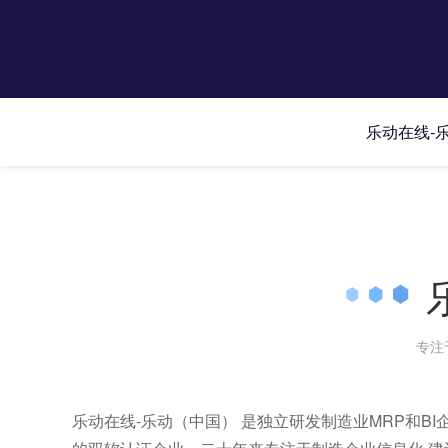
乐动在线-
专注
乐动在线-乐动（中国） 是独立研发制造业MRP和B