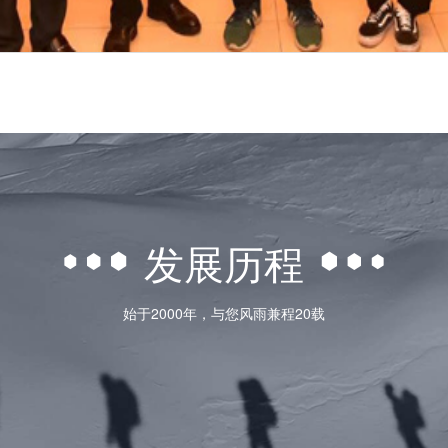
发展历程
始于2000年，与您风雨兼程20载