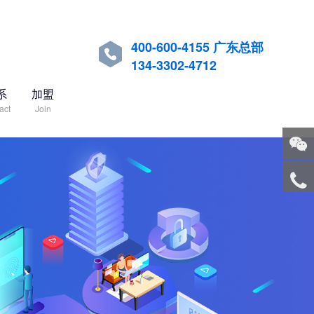
400-600-4155 广东总部

134-3302-4712
系
加盟
act
Join
关注
微信
服务
热线
回到
顶部